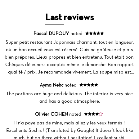
Last reviews
Pascal DUPOUY
noted
Super petit restaurant Japonnais charmant, tout en longueur,
où un bon accueil vous est réservé. Cuisine goûteuse et plats
bien préparés. Lieux propres et bien entretenu. Tout était bon.
Home
Chèques déjeuners acceptés même le dimanche. Bon rapport
qualité / prix. Je recommande vivement. La soupe miso est
News
incontournable et très bonne. (Translated by Google) A
Ayma Nehc
noted
charming little Japanese restaurant, long and narrow, where
Menu
The portions are huge and delicious. The interior is very nice
you'll receive a warm welcome. The food is delicious and the
and has a good atmosphere.
Reviews
dishes are well-prepared. The place is clean and well-
maintained. Everything was good. They accept lunch vouchers,
Olivier COHEN
noted
even on Sundays. Good value for money. I highly recommend
Il n'a paye pas de mine, mais allez y les yeux fermés !
it. The miso soup is a must-try and very good.
Excellents Sushis ! (Translated by Google) It doesn't look like
much, but go there without hesitation! Excellent sushi!